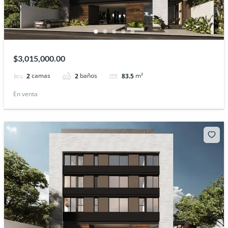
$3,015,000.00
camas
baños
m²
2
2
83.5
En venta