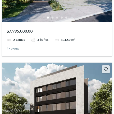
$7,995,000.00
camas
baños
m²
2
3
304.50
En venta