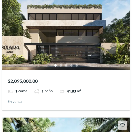
$2,095,000.00
cama
baño
m²
1
1
41.83
En venta