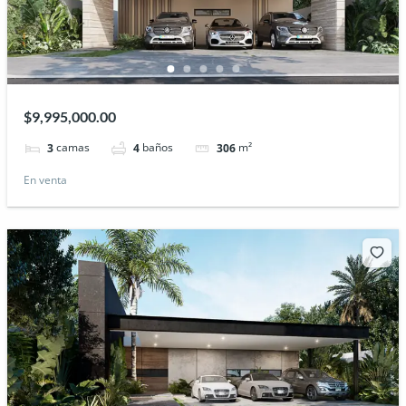
$9,995,000.00
camas
baños
m²
3
4
306
En venta