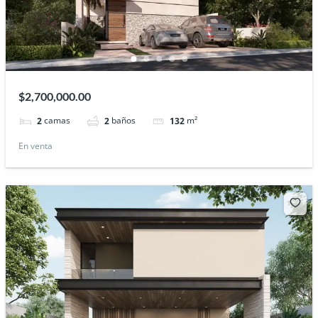
$2,700,000.00
camas
baños
m²
2
2
132
En venta