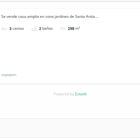
Se vende casa amplia en zona jardines de Santa Anita....
camas
baños
m²
3
2
298
zapopan
Powered by
Estatik