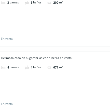
camas
baños
m²
3
3
200
En venta
Hermosa casa en bugambilias con alberca en venta.
camas
baños
m²
4
4
671
En venta